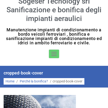
Sogeser Tecnology srl
Sanificazione e bonifica degli
impianti aeraulici
Manutenzione impianti di condizionamento a
bordo veicoli ferroviari , bonifica e
sanificazione impianti di condizionamento ed
idrici in ambito ferroviario e civile.
Toggle Navigation
cropped-book-cover
Home
/
Perchè la bonifica?
/
cropped-book-cover