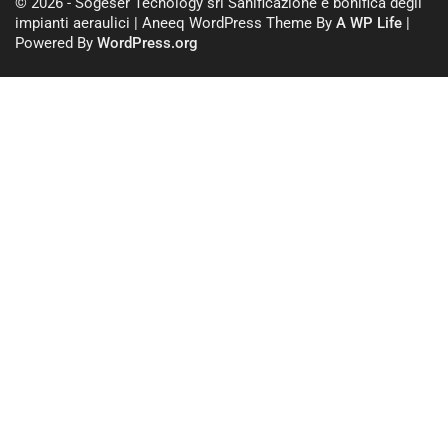
© 2026 - Sogeser Tecnology srl Sanificazione e bonifica degli
impianti aeraulici | Aneeq WordPress Theme By
A WP Life
|
Powered By
WordPress.org