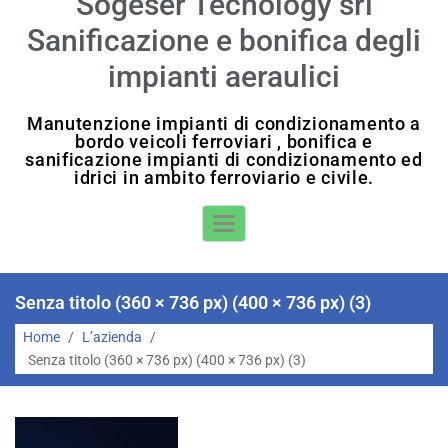
Sogeser Tecnology srl
Sanificazione e bonifica degli
impianti aeraulici
Manutenzione impianti di condizionamento a
bordo veicoli ferroviari , bonifica e
sanificazione impianti di condizionamento ed
idrici in ambito ferroviario e civile.
Toggle Navigation
Senza titolo (360 × 736 px) (400 × 736 px) (3)
Home
/
L’azienda
/
Senza titolo (360 × 736 px) (400 × 736 px) (3)