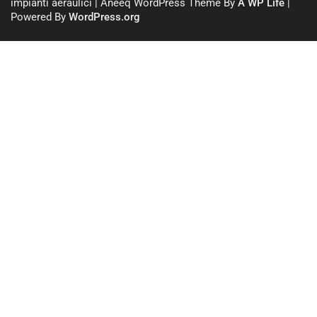
impianti aeraulici | Aneeq WordPress Theme By
A WP Life
|
Powered By
WordPress.org