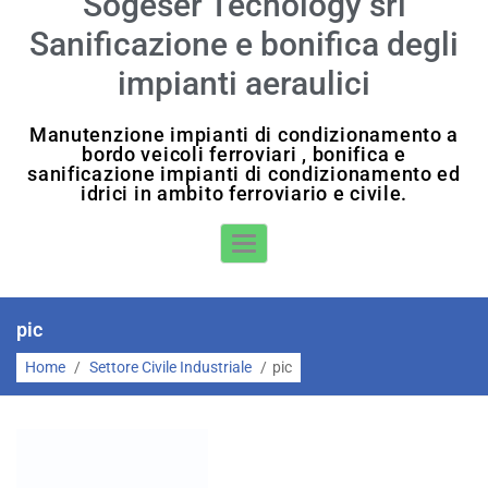
Sogeser Tecnology srl
Sanificazione e bonifica degli
impianti aeraulici
Manutenzione impianti di condizionamento a
bordo veicoli ferroviari , bonifica e
sanificazione impianti di condizionamento ed
idrici in ambito ferroviario e civile.
Toggle Navigation
pic
Home
/
Settore Civile Industriale
/
pic