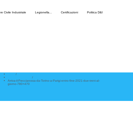
re Civile Industriale
Legionella
...
Certificazioni
Politica D&I
Home
/
Settore ferroviario
/
Arriva-il-Frecciarossa-da-Torino-a-Parigi-entro-fine-2021-due-treni-al-
giorno-780×470