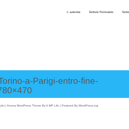
L’ azienda
Settore Ferroviario
Setto
Torino-a-Parigi-entro-fine-
-780×470
raulici | Aneeq WordPress Theme By
A WP Life
| Powered By
WordPress.org