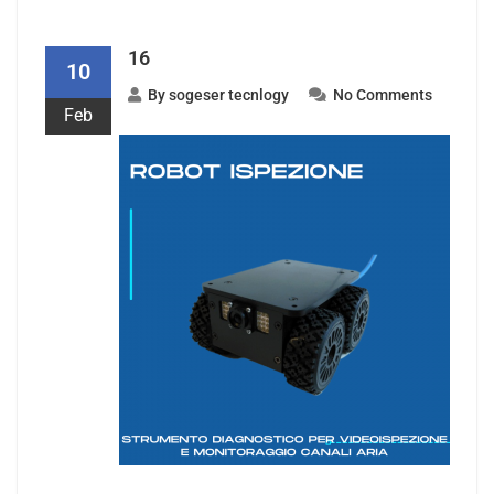
16
10
By
sogeser tecnlogy
No Comments
Feb